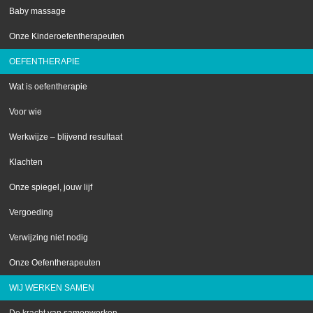
Baby massage
Onze Kinderoefentherapeuten
OEFENTHERAPIE
Wat is oefentherapie
Voor wie
Werkwijze – blijvend resultaat
Klachten
Onze spiegel, jouw lijf
Vergoeding
Verwijzing niet nodig
Onze Oefentherapeuten
WIJ WERKEN SAMEN