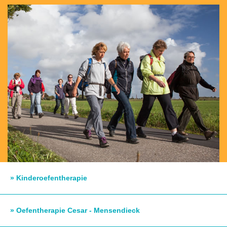
» Kinderoefentherapie
» Oefentherapie Cesar - Mensendieck