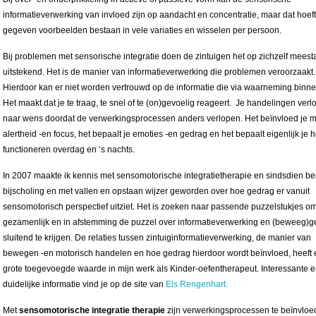
informatieverwerking van invloed zijn op aandacht en concentratie, maar dat hoeft
gegeven voorbeelden bestaan in vele variaties en wisselen per persoon.
Bij problemen met sensorische integratie doen de zintuigen het op zichzelf meest
uitstekend. Het is de manier van informatieverwerking die problemen veroorzaakt.
Hierdoor kan er niet worden vertrouwd op de informatie die via waarneming binne
Het maakt dat je te traag, te snel of te (on)gevoelig reageert. Je handelingen verl
naar wens doordat de verwerkingsprocessen anders verlopen. Het beïnvloed je 
alertheid -en focus, het bepaalt je emoties -en gedrag en het bepaalt eigenlijk je 
functioneren overdag en ’s nachts.
In 2007 maakte ik kennis met sensomotorische integratietherapie en sindsdien be
bijscholing en met vallen en opstaan wijzer geworden over hoe gedrag er vanuit
sensomotorisch perspectief uitziet. Het is zoeken naar passende puzzelstukjes o
gezamenlijk en in afstemming de puzzel over informatieverwerking en (beweeg)
sluitend te krijgen. De relaties tussen zintuiginformatieverwerking, de manier van
bewegen -en motorisch handelen en hoe gedrag hierdoor wordt beïnvloed, heeft
grote toegevoegde waarde in mijn werk als Kinder-oefentherapeut. Interessante 
duidelijke informatie vind je op de site van
Els Rengenhart.
Met
sensomotorische integratie therapie
zijn verwerkingsprocessen te beïnvloe