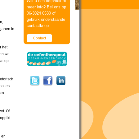
Wilt u een afspraak of
meer info? Bel ons op
06-3024 0530 of
gebruik onderstaande
n,
contactknop
ganen in
Contact
r het
ten we
dat op
otorisch
moties
een
wd. Of
oppikt.
n en