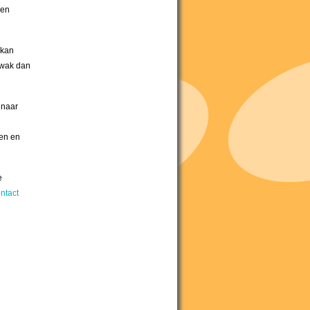
ren
 kan
 zwak dan
 naar
en en
e
ntact