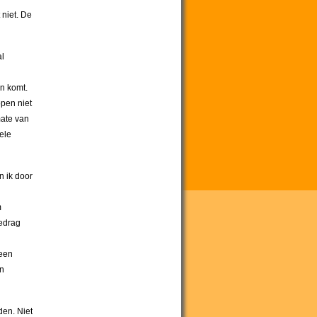
 niet. De
al
n komt.
open niet
mate van
hele
n ik door
m
gedrag
 een
en
den. Niet