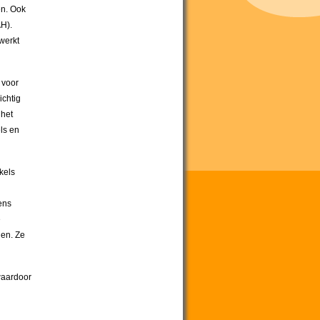
en. Ook
AH).
werkt
 voor
ichtig
 het
ls en
kels
ens
e
den. Ze
waardoor