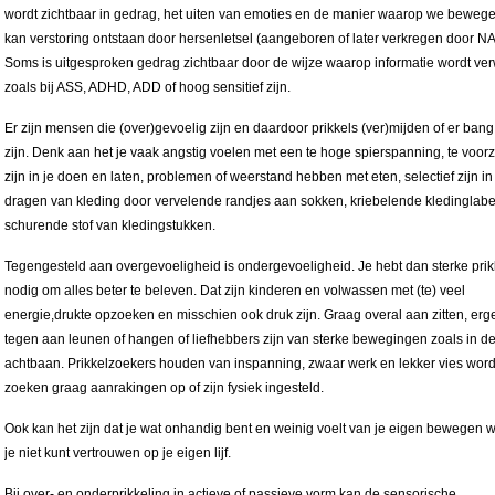
wordt zichtbaar in gedrag, het uiten van emoties en de manier waarop we beweg
kan verstoring ontstaan door hersenletsel (aangeboren of later verkregen door N
Soms is uitgesproken gedrag zichtbaar door de wijze waarop informatie wordt ver
zoals bij ASS, ADHD, ADD of hoog sensitief zijn.
Er zijn mensen die (over)gevoelig zijn en daardoor prikkels (ver)mijden of er bang
zijn. Denk aan het je vaak angstig voelen met een te hoge spierspanning, te voorz
zijn in je doen en laten, problemen of weerstand hebben met eten, selectief zijn in
dragen van kleding door vervelende randjes aan sokken, kriebelende kledinglabe
schurende stof van kledingstukken.
Tegengesteld aan overgevoeligheid is ondergevoeligheid. Je hebt dan sterke prik
nodig om alles beter te beleven. Dat zijn kinderen en volwassen met (te) veel
energie,drukte opzoeken en misschien ook druk zijn. Graag overal aan zitten, erg
tegen aan leunen of hangen of liefhebbers zijn van sterke bewegingen zoals in d
achtbaan. Prikkelzoekers houden van inspanning, zwaar werk en lekker vies wor
zoeken graag aanrakingen op of zijn fysiek ingesteld.
Ook kan het zijn dat je wat onhandig bent en weinig voelt van je eigen bewegen 
je niet kunt vertrouwen op je eigen lijf.
Bij over- en onderprikkeling in actieve of passieve vorm kan de sensorische