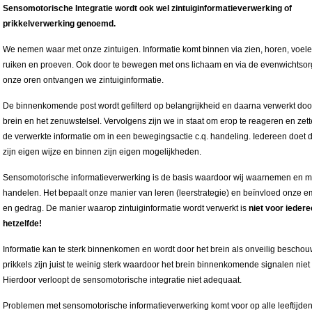
Sensomotorische Integratie wordt ook wel zintuiginformatieverwerking of
prikkelverwerking genoemd.
We nemen waar met onze zintuigen. Informatie komt binnen via zien, horen, voele
ruiken en proeven. Ook door te bewegen met ons lichaam en via de evenwichtsor
onze oren ontvangen we zintuiginformatie.
De binnenkomende post wordt gefilterd op belangrijkheid en daarna verwerkt doo
brein en het zenuwstelsel. Vervolgens zijn we in staat om erop te reageren en zet
de verwerkte informatie om in een bewegingsactie c.q. handeling. Iedereen doet 
zijn eigen wijze en binnen zijn eigen mogelijkheden.
Sensomotorische informatieverwerking is de basis waardoor wij waarnemen en m
handelen. Het bepaalt onze manier van leren (leerstrategie) en beïnvloed onze e
en gedrag. De manier waarop zintuiginformatie wordt verwerkt is
niet voor ieder
hetzelfde!
Informatie kan te sterk binnenkomen en wordt door het brein als onveilig beschou
prikkels zijn juist te weinig sterk waardoor het brein binnenkomende signalen niet 
Hierdoor verloopt de sensomotorische integratie niet adequaat.
Problemen met sensomotorische informatieverwerking komt voor op alle leeftijde