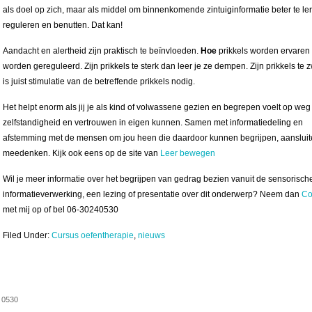
als doel op zich, maar als middel om binnenkomende zintuiginformatie beter te le
reguleren en benutten. Dat kan!
Aandacht en alertheid zijn praktisch te beïnvloeden.
Hoe
prikkels worden ervaren
worden gereguleerd. Zijn prikkels te sterk dan leer je ze dempen. Zijn prikkels te
is juist stimulatie van de betreffende prikkels nodig.
Het helpt enorm als jij je als kind of volwassene gezien en begrepen voelt op weg
zelfstandigheid en vertrouwen in eigen kunnen. Samen met informatiedeling en
afstemming met de mensen om jou heen die daardoor kunnen begrijpen, aansluit
meedenken. Kijk ook eens op de site van
Leer bewegen
Wil je meer informatie over het begrijpen van gedrag bezien vanuit de sensorisch
informatieverwerking, een lezing of presentatie over dit onderwerp? Neem dan
Co
met mij op of bel 06-30240530
Filed Under:
Cursus oefentherapie
,
nieuws
4 0530