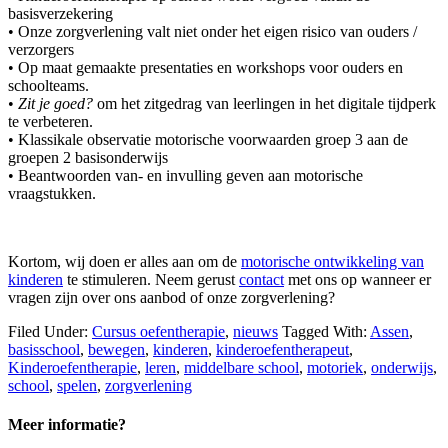
basisverzekering
• Onze zorgverlening valt niet onder het eigen risico van ouders /
verzorgers
• Op maat gemaakte presentaties en workshops voor ouders en
schoolteams.
•
Zit je goed?
om het zitgedrag van leerlingen in het digitale tijdperk
te verbeteren.
• Klassikale observatie motorische voorwaarden groep 3 aan de
groepen 2 basisonderwijs
• Beantwoorden van- en invulling geven aan motorische
vraagstukken.
Kortom, wij doen er alles aan om de
motorische ontwikkeling van
kinderen
te stimuleren. Neem gerust
contact
met ons op wanneer er
vragen zijn over ons aanbod of onze zorgverlening?
Filed Under:
Cursus oefentherapie
,
nieuws
Tagged With:
Assen
,
basisschool
,
bewegen
,
kinderen
,
kinderoefentherapeut
,
Kinderoefentherapie
,
leren
,
middelbare school
,
motoriek
,
onderwijs
,
school
,
spelen
,
zorgverlening
Meer informatie?