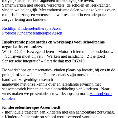
mogelijkheden en vaardigheden in het dagelijkse leven.
Samenwerken met ouders, verzorgers, de scholen en leerkrachten
vinden we belangrijk. Met enthousiasme delen we onze kennis over
motorische zorg- en wetenschap wat resulteert in een adequate
zorgverlening aan kinderen.
Richtlijn Kinderoefentherapie Assen
Protocol Kinderoefentherapie Assen
Inspirerende presentaties en workshops voor schoolteams,
organisaties en ouders.
Wat is DCD – Bewegend leren – Motorisch leren in de onderbouw
– Schrijven moet blijven – Werken met aandacht – Zit je goed –
Sensorische integratie? – Start de dag met RGM©
De workshops en presentaties vinden plaats op locatie, bij ons in de
praktijk of via webinars. De presentaties zijn ontwikkeld aan de
hand van zorgvuldige research
aangevuld met onze kennis over en jarenlange ervaring met
sensomotoriek binnen de totaalontwikkeling van kinderen. Naar
wens maken we presentaties en workshops op maat.
Aanbod voor
scholen
Kinderoefentherapie Assen biedt:
• Individuele trajecten aan kinderen met een aantoonbare zorgvraag.
• Kinderoefentherapie op school wordt vergoed vanuit de