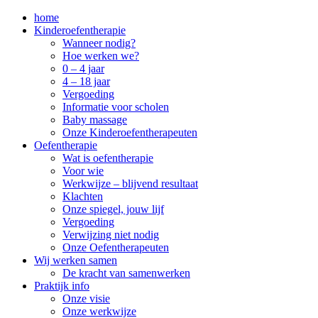
home
Kinderoefentherapie
Wanneer nodig?
Hoe werken we?
0 – 4 jaar
4 – 18 jaar
Vergoeding
Informatie voor scholen
Baby massage
Onze Kinderoefentherapeuten
Oefentherapie
Wat is oefentherapie
Voor wie
Werkwijze – blijvend resultaat
Klachten
Onze spiegel, jouw lijf
Vergoeding
Verwijzing niet nodig
Onze Oefentherapeuten
Wij werken samen
De kracht van samenwerken
Praktijk info
Onze visie
Onze werkwijze