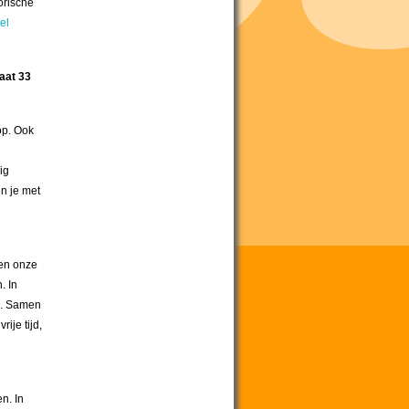
orische
tel
aat 33
op. Ook
ig
n je met
ten onze
. In
n. Samen
ije tijd,
n. In