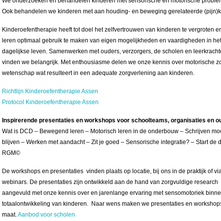
We onderzoeken en behandelen kinderen met sensorische en motorische proble
Ook behandelen we kinderen met aan houding- en beweging gerelateerde (pijn)k
Kinderoefentherapie heeft tot doel het zelfvertrouwen van kinderen te vergroten e
leren optimaal gebruik te maken van eigen mogelijkheden en vaardigheden in he
dagelijkse leven. Samenwerken met ouders, verzorgers, de scholen en leerkrach
vinden we belangrijk. Met enthousiasme delen we onze kennis over motorische z
wetenschap wat resulteert in een adequate zorgverlening aan kinderen.
Richtlijn Kinderoefentherapie Assen
Protocol Kinderoefentherapie Assen
Inspirerende presentaties en workshops voor schoolteams, organisaties en o
Wat is DCD – Bewegend leren – Motorisch leren in de onderbouw – Schrijven mo
blijven – Werken met aandacht – Zit je goed – Sensorische integratie? – Start de 
RGM©
De workshops en presentaties vinden plaats op locatie, bij ons in de praktijk of vi
webinars. De presentaties zijn ontwikkeld aan de hand van zorgvuldige research
aangevuld met onze kennis over en jarenlange ervaring met sensomotoriek binn
totaalontwikkeling van kinderen. Naar wens maken we presentaties en workshop
maat.
Aanbod voor scholen