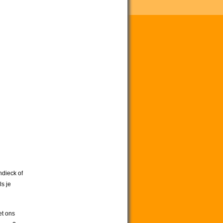
ndieck of
ls je
et ons