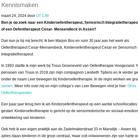
Kennismaken
maart 24, 2024
door
OT C/M
Ben je op zoek naar een Kinderoefentherapeut, Sensorisch Integratietherapeu
of een Oefentherapeut Cesar- Mensendieck in Assen?
Dan kun je bij mij terecht. Ik ben Marjon Bos en ruim 30 jaar aan het werk als
Oefentherapeut Cesar-Mensendieck, Kinderoefentherapeut Cesar en Sensorisch
Integratietherapeut.
In 1993 startte ik mijn werk bij Truus Groeneveld van Oefentherapie Hoogezand. 
pensioen van Truus in 2018 zijn mijn compagnon Liesbeth Tijdens en ik verder 
onder de naam Leer bewegen bij Kinderoefentherapie. In de regio werken we gr
samen
. Meer info over mij en mijn collega’s van Leer Bewegen vind je hier:
Onze
Oefentherapeuten
Een paar jaar terug ben ik als Kinderoefentherapeut op een aantal schoollocaties
gestart. Kinderoefentherapie is gericht op de sensomotorische en sociaal-emotio
ontwikkeling van kinderen.
Ook heb ik een eigen praktijk aan de Zadelmakerstraat 33 in Marsdijk – Assen bij. 
adres staan kinderen in de groei centraal, maar ook volwassenen zijn van harte 