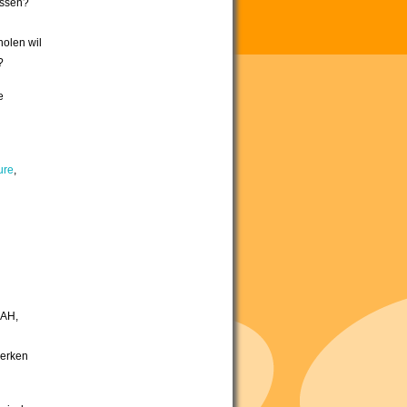
assen?
holen wil
k?
e
ure
,
NAH,
n
werken