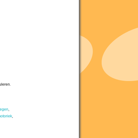
uleren.
egen
,
otoriek
,