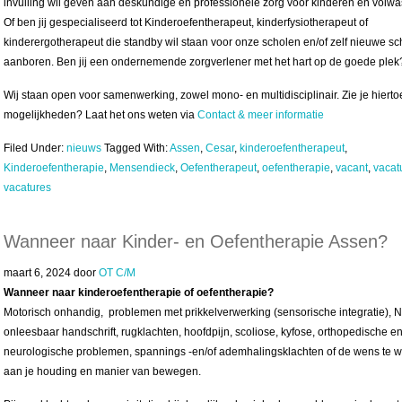
invulling wil geven aan deskundige en professionele zorg voor kinderen en volw
Of ben jij gespecialiseerd tot Kinderoefentherapeut, kinderfysiotherapeut of
kinderergotherapeut die standby wil staan voor onze scholen en/of zelf nieuwe sc
aanboren. Ben jij een ondernemende zorgverlener met het hart op de goede ple
Wij staan open voor samenwerking, zowel mono- en multidisciplinair. Zie je hierto
mogelijkheden? Laat het ons weten via
Contact & meer informatie
Filed Under:
nieuws
Tagged With:
Assen
,
Cesar
,
kinderoefentherapeut
,
Kinderoefentherapie
,
Mensendieck
,
Oefentherapeut
,
oefentherapie
,
vacant
,
vacat
vacatures
Wanneer naar Kinder- en Oefentherapie Assen?
maart 6, 2024
door
OT C/M
Wanneer naar kinderoefentherapie of oefentherapie?
Motorisch onhandig, problemen met prikkelverwerking (sensorische integratie), 
onleesbaar handschrift, rugklachten, hoofdpijn, scoliose, kyfose, orthopedische e
neurologische problemen, spannings -en/of ademhalingsklachten of de wens te 
aan je houding en manier van bewegen.