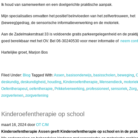
Ik houd van samenwerken en een doelgerichte praktische aanpak.
Mijn specialisaties omvatten het positief beïnvloeden van het zelfvertrouwen, het
(beweeg)gedrag, de sensorische informatieverwerking en de motoriek.
Aan de Zadelmakerstraat 33 is voldoende gratis parkeergelegenheid en de praktij
goed bereikbaar met het OV. Bel 06-30240530 voor meer informatie of
neem cont
Hartelijke groet, Marjon Bos
Filed Under:
Blog
Tagged With:
Assen
,
basisonderwijs
,
basisscholen
,
beweging
,
C
deskundig
,
deskundigheid
,
houding
,
Kinderoefentherapie
,
Mensendieck
,
motorie
Oefentherapeut
,
oefentherapie
,
Prikkelverwerking
,
professioneel
,
sensoriek
,
Zorg
,
zorgverlenen
,
zorgverlening
Kinderoefentherapie op school
maart 16, 2024
door
OT C/M
Kinderoefentherapie Assen geeft Kinderoefentherapie op school en in de prakt