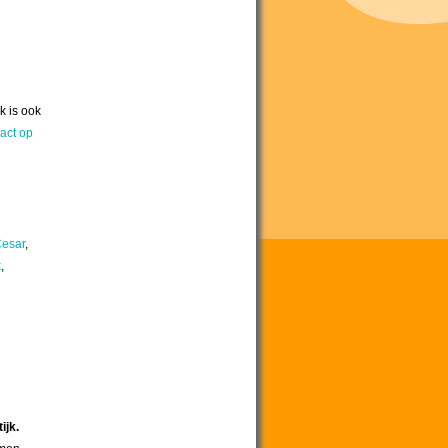
k is ook
act op
esar
,
k
,
ijk.