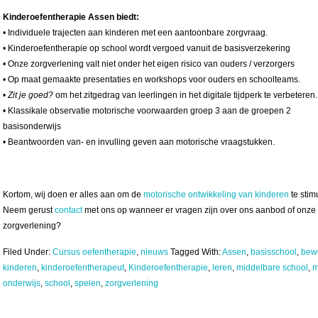
Kinderoefentherapie Assen biedt:
• Individuele trajecten aan kinderen met een aantoonbare zorgvraag.
• Kinderoefentherapie op school wordt vergoed vanuit de basisverzekering
• Onze zorgverlening valt niet onder het eigen risico van ouders / verzorgers
• Op maat gemaakte presentaties en workshops voor ouders en schoolteams.
•
Zit je goed?
om het zitgedrag van leerlingen in het digitale tijdperk te verbeteren.
• Klassikale observatie motorische voorwaarden groep 3 aan de groepen 2
basisonderwijs
• Beantwoorden van- en invulling geven aan motorische vraagstukken.
Kortom, wij doen er alles aan om de
motorische ontwikkeling van kinderen
te stim
Neem gerust
contact
met ons op wanneer er vragen zijn over ons aanbod of onze
zorgverlening?
Filed Under:
Cursus oefentherapie
,
nieuws
Tagged With:
Assen
,
basisschool
,
bew
kinderen
,
kinderoefentherapeut
,
Kinderoefentherapie
,
leren
,
middelbare school
,
m
onderwijs
,
school
,
spelen
,
zorgverlening