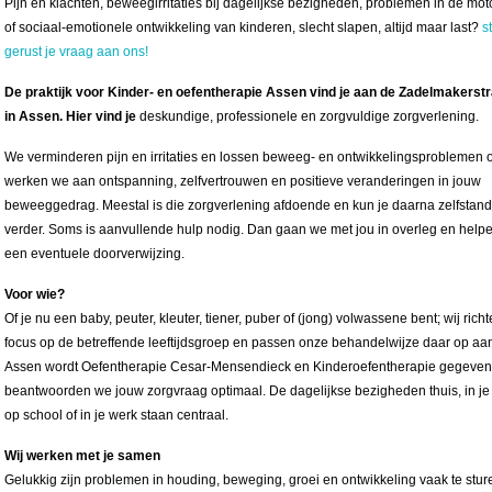
Pijn en klachten, beweegirritaties bij dagelijkse bezigheden, problemen in de mot
of sociaal-emotionele ontwikkeling van kinderen, slecht slapen, altijd maar last?
s
gerust je vraag aan ons!
De praktijk voor Kinder- en oefentherapie Assen vind je aan de Zadelmakerstr
in Assen. Hier vind je
deskundige, professionele en zorgvuldige zorgverlening.
We verminderen pijn en irritaties en lossen beweeg- en ontwikkelingsproblemen 
werken we aan ontspanning, zelfvertrouwen en positieve veranderingen in jouw
beweeggedrag. Meestal is die zorgverlening afdoende en kun je daarna zelfstand
verder. Soms is aanvullende hulp nodig. Dan gaan we met jou in overleg en helpe
een eventuele doorverwijzing.
Voor wie?
Of je nu een baby, peuter, kleuter, tiener, puber of (jong) volwassene bent; wij rich
focus op de betreffende leeftijdsgroep en passen onze behandelwijze daar op aan
Assen wordt Oefentherapie Cesar-Mensendieck en Kinderoefentherapie gegeve
beantwoorden we jouw zorgvraag optimaal. De dagelijkse bezigheden thuis, in je vr
op school of in je werk staan centraal.
Wij werken met je samen
Gelukkig zijn problemen in houding, beweging, groei en ontwikkeling vaak te sture