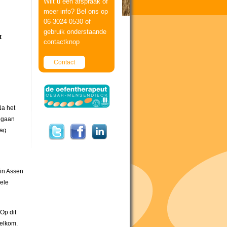
Wilt u een afspraak of
meer info? Bel ons op
06-3024 0530 of
gebruik onderstaande
t
contactknop
Contact
Na het
gegaan
aag
 in Assen
nele
Op dit
welkom.