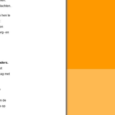
men.
lachten.
n hen te
t
ten
org- en
uders.
et
dag met
a
en de
s op