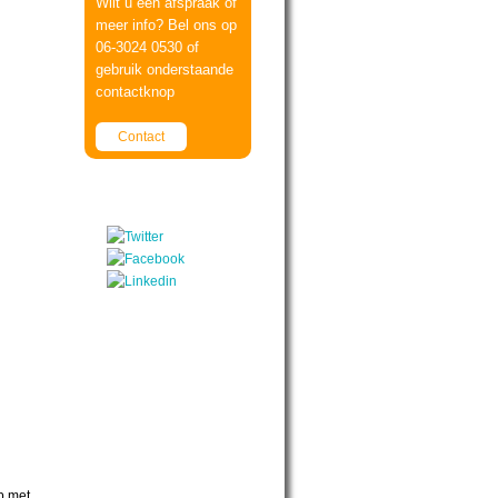
Wilt u een afspraak of
meer info? Bel ons op
06-3024 0530 of
gebruik onderstaande
contactknop
Contact
p met