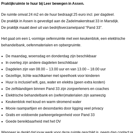
Praktijkruimte te huur bij Leer bewegen in Assen.
De ruimte omvat 24 m2 en de huur bedraagt 25 euro incl. per dagdeel.
De praktijk in Assen is gevestigd aan de Zadelmakerstraat 33 in Marsdijk.
De praktijk maakt deel uit van bedrijfsverzamelpand “Pand 33”.
Het gaat om een L-vormige oefenruimte met een keukenblok, een elektrische
behandelbank, oefenmaterialen en opbergruimte.
De maandag, woensdag en donderdag zijn beschikbaar
In overleg zijn andere dagdelen beschikbaar
Dagdelen zijn van 08.00 – 13.00 uur en van 13.00 – 18.00 uur
Gezellige, lichte wachtkamer met speelhoek voor kinderen
Huur is inclusief wifi, gas, water en elektra (geen extra kosten)
De zelfstandigen binnen Pand 33 zijn zorgverleners en coaches
Elektrische behandelbank en (oefen)materialen zijn aanwezig
Keukenblok met koud en warm stromend water
Mooie raampartijen en desondanks door ligging veel privacy
Gratis en voldoende parkeergelegenheid voor Pand 33
Goede bereikbaarheid met het OV
Wanneer je denkt dat jouw werk voor deze ruimte geschikt is, neem dan contact o