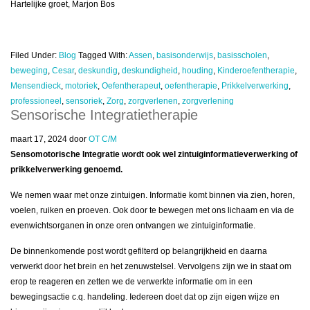
Hartelijke groet, Marjon Bos
Filed Under:
Blog
Tagged With:
Assen
,
basisonderwijs
,
basisscholen
,
beweging
,
Cesar
,
deskundig
,
deskundigheid
,
houding
,
Kinderoefentherapie
,
Mensendieck
,
motoriek
,
Oefentherapeut
,
oefentherapie
,
Prikkelverwerking
,
professioneel
,
sensoriek
,
Zorg
,
zorgverlenen
,
zorgverlening
Sensorische Integratietherapie
maart 17, 2024
door
OT C/M
Sensomotorische Integratie wordt ook wel zintuiginformatieverwerking of
prikkelverwerking genoemd.
We nemen waar met onze zintuigen. Informatie komt binnen via zien, horen,
voelen, ruiken en proeven. Ook door te bewegen met ons lichaam en via de
evenwichtsorganen in onze oren ontvangen we zintuiginformatie.
De binnenkomende post wordt gefilterd op belangrijkheid en daarna
verwerkt door het brein en het zenuwstelsel. Vervolgens zijn we in staat om
erop te reageren en zetten we de verwerkte informatie om in een
bewegingsactie c.q. handeling. Iedereen doet dat op zijn eigen wijze en