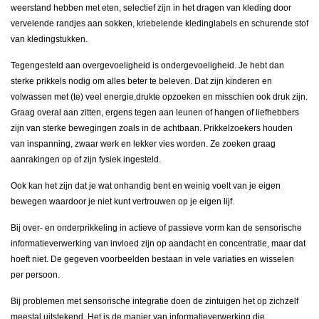
weerstand hebben met eten, selectief zijn in het dragen van kleding door
vervelende randjes aan sokken, kriebelende kledinglabels en schurende stof
van kledingstukken.
Tegengesteld aan overgevoeligheid is ondergevoeligheid. Je hebt dan
sterke prikkels nodig om alles beter te beleven. Dat zijn kinderen en
volwassen met (te) veel energie,drukte opzoeken en misschien ook druk zijn.
Graag overal aan zitten, ergens tegen aan leunen of hangen of liefhebbers
zijn van sterke bewegingen zoals in de achtbaan. Prikkelzoekers houden
van inspanning, zwaar werk en lekker vies worden. Ze zoeken graag
aanrakingen op of zijn fysiek ingesteld.
Ook kan het zijn dat je wat onhandig bent en weinig voelt van je eigen
bewegen waardoor je niet kunt vertrouwen op je eigen lijf.
Bij over- en onderprikkeling in actieve of passieve vorm kan de sensorische
informatieverwerking van invloed zijn op aandacht en concentratie, maar dat
hoeft niet. De gegeven voorbeelden bestaan in vele variaties en wisselen
per persoon.
Bij problemen met sensorische integratie doen de zintuigen het op zichzelf
meestal uitstekend. Het is de manier van informatieverwerking die