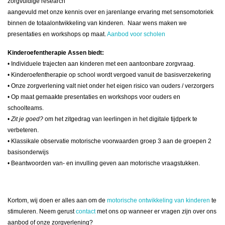
zorgvuldige research
aangevuld met onze kennis over en jarenlange ervaring met sensomotoriek
binnen de totaalontwikkeling van kinderen. Naar wens maken we
presentaties en workshops op maat.
Aanbod voor scholen
Kinderoefentherapie Assen biedt:
• Individuele trajecten aan kinderen met een aantoonbare zorgvraag.
• Kinderoefentherapie op school wordt vergoed vanuit de basisverzekering
• Onze zorgverlening valt niet onder het eigen risico van ouders / verzorgers
• Op maat gemaakte presentaties en workshops voor ouders en
schoolteams.
•
Zit je goed?
om het zitgedrag van leerlingen in het digitale tijdperk te
verbeteren.
• Klassikale observatie motorische voorwaarden groep 3 aan de groepen 2
basisonderwijs
• Beantwoorden van- en invulling geven aan motorische vraagstukken.
Kortom, wij doen er alles aan om de
motorische ontwikkeling van kinderen
te
stimuleren. Neem gerust
contact
met ons op wanneer er vragen zijn over ons
aanbod of onze zorgverlening?