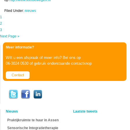
op
http://www.leerbewegen.nl
Filed Under:
nieuws
1
2
3
Next Page »
Meer informatie?
Wilt u een afspraak of meer info? Bel ons op
06-3024 0530 of gebruik onderstaande contactknop
Contact
Nieuws
Laatste tweets
Praktijkruimte te huur in Assen
Sensorische Integratietherapie