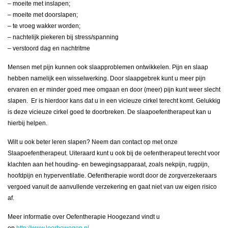
– moeite met inslapen;
– moeite met doorslapen;
– te vroeg wakker worden;
– nachtelijk piekeren bij stress/spanning
– verstoord dag en nachtritme
Mensen met pijn kunnen ook slaapproblemen ontwikkelen. Pijn en slaap
hebben namelijk een wisselwerking. Door slaapgebrek kunt u meer pijn
ervaren en er minder goed mee omgaan en door (meer) pijn kunt weer slecht
slapen. Er is hierdoor kans dat u in een vicieuze cirkel terecht komt. Gelukkig
is deze vicieuze cirkel goed te doorbreken. De slaapoefentherapeut kan u
hierbij helpen.
Wilt u ook beter leren slapen? Neem dan contact op met onze
Slaapoefentherapeut. Uiteraard kunt u ook bij de oefentherapeut terecht voor
klachten aan het houding- en bewegingsapparaat, zoals nekpijn, rugpijn,
hoofdpijn en hyperventilatie. Oefentherapie wordt door de zorgverzekeraars
vergoed vanuit de aanvullende verzekering en gaat niet van uw eigen risico
af.
Meer informatie over Oefentherapie Hoogezand vindt u