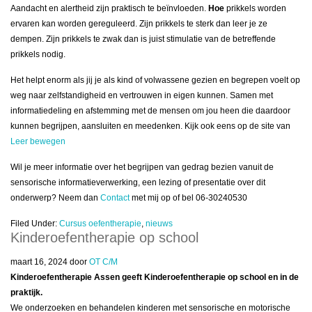
Aandacht en alertheid zijn praktisch te beïnvloeden.
Hoe
prikkels worden
ervaren kan worden gereguleerd. Zijn prikkels te sterk dan leer je ze
dempen. Zijn prikkels te zwak dan is juist stimulatie van de betreffende
prikkels nodig.
Het helpt enorm als jij je als kind of volwassene gezien en begrepen voelt op
weg naar zelfstandigheid en vertrouwen in eigen kunnen. Samen met
informatiedeling en afstemming met de mensen om jou heen die daardoor
kunnen begrijpen, aansluiten en meedenken. Kijk ook eens op de site van
Leer bewegen
Wil je meer informatie over het begrijpen van gedrag bezien vanuit de
sensorische informatieverwerking, een lezing of presentatie over dit
onderwerp? Neem dan
Contact
met mij op of bel 06-30240530
Filed Under:
Cursus oefentherapie
,
nieuws
Kinderoefentherapie op school
maart 16, 2024
door
OT C/M
Kinderoefentherapie Assen geeft Kinderoefentherapie op school en in de
praktijk.
We onderzoeken en behandelen kinderen met sensorische en motorische