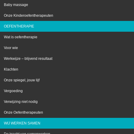
Baby massage
Onze Kinderoefentherapeuten
OEFENTHERAPIE
Wat is oefentherapie
Voor wie
Werkwijze – blijvend resultaat
Klachten
Onze spiegel, jouw lijf
Vergoeding
Verwijzing niet nodig
Onze Oefentherapeuten
WIJ WERKEN SAMEN