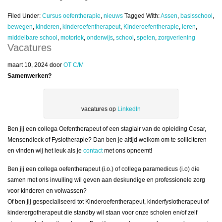
Filed Under:
Cursus oefentherapie
,
nieuws
Tagged With:
Assen
,
basisschool
,
bewegen
,
kinderen
,
kinderoefentherapeut
,
Kinderoefentherapie
,
leren
,
middelbare school
,
motoriek
,
onderwijs
,
school
,
spelen
,
zorgverlening
Vacatures
maart 10, 2024
door
OT C/M
Samenwerken?
vacatures op
LinkedIn
Ben jij een collega Oefentherapeut of een stagiair van de opleiding Cesar,
Mensendieck of Fysiotherapie? Dan ben je altijd welkom om te solliciteren
en vinden wij het leuk als je
contact
met ons opneemt!
Ben jij een collega oefentherapeut (i.o.) of collega paramedicus (i.o) die
samen met ons invulling wil geven aan deskundige en professionele zorg
voor kinderen en volwassen?
Of ben jij gespecialiseerd tot Kinderoefentherapeut, kinderfysiotherapeut of
kinderergotherapeut die standby wil staan voor onze scholen en/of zelf