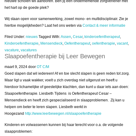
nieuwe scholen wil aanboren. Ben jij een ondernemende zorgverlener met
het hart op de goede plek?
Wij staan open voor samenwerking, zowel mono- en multidisciplinair. Zie je
hiertoe mogelijkheden? Laat het ons weten via
Contact & meer informatie
Filed Under:
nieuws
Tagged With:
Assen
,
Cesar
,
kinderoefentherapeut
,
Kinderoefentherapie
,
Mensendieck
,
Oefentherapeut
,
oefentherapie
,
vacant
,
vacature
,
vacatures
Slaapoefentherapie bij Leer Bewegen
maart 9, 2024
door
OT C/M
Goed slapen dat wil iedereen! Af en toe slecht slapen is geen reden tot zorg.
Maar ligt u vaak wakker, voelt u zich overdag niet uitgerust en heeft u
hierdoor lichamelijke of geestelijke klachten, dan kunt u daar iets aan doen:
Slaapoefentherapie. Liesbeth Tijdens is Oefentherapeut Cesar –
Mensendieck en heeft zich gespecialiseerd in slaapproblemen. Zij kan u
helpen om beter te leren slapen. Liesbeth werkt in
Hoogezand
http://www.leerbewegen.nl/slaapoefentherapie
Kinderen en volwassenen kunnen bij haar terecht voor o.a. de volgende
slaapproblemen: