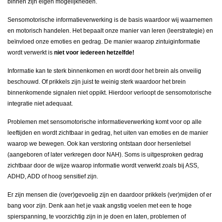
binnen zijn eigen mogelijkheden.
Sensomotorische informatieverwerking is de basis waardoor wij waarnemen
en motorisch handelen. Het bepaalt onze manier van leren (leerstrategie) en
beïnvloed onze emoties en gedrag. De manier waarop zintuiginformatie
wordt verwerkt is
niet voor iedereen hetzelfde!
Informatie kan te sterk binnenkomen en wordt door het brein als onveilig
beschouwd. Of prikkels zijn juist te weinig sterk waardoor het brein
binnenkomende signalen niet oppikt. Hierdoor verloopt de sensomotorische
integratie niet adequaat.
Problemen met sensomotorische informatieverwerking komt voor op alle
leeftijden en wordt zichtbaar in gedrag, het uiten van emoties en de manier
waarop we bewegen. Ook kan verstoring ontstaan door hersenletsel
(aangeboren of later verkregen door NAH). Soms is uitgesproken gedrag
zichtbaar door de wijze waarop informatie wordt verwerkt zoals bij ASS,
ADHD, ADD of hoog sensitief zijn.
Er zijn mensen die (over)gevoelig zijn en daardoor prikkels (ver)mijden of er
bang voor zijn. Denk aan het je vaak angstig voelen met een te hoge
spierspanning, te voorzichtig zijn in je doen en laten, problemen of