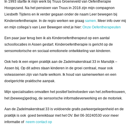
In 1993 startte ik mijn werk bij Truus Groeneveld van Oefentherapie
Hoogezand. Na het pensioen van Truus in 2018 zijn mijn compagnon
Liesbeth Tijdens en ik verder gegaan onder de naam Leer bewegen bij
Kinderoefentherapie. In de regio werken we graag
samen
. Meer info over mij
en mijn collega’s van Leer Bewegen vind je hier:
Onze Oefentherapeuten
Een paar jaar terug ben ik als Kinderoefentherapeut op een aantal
schoollocaties in Assen gestart. Kinderoefentherapie is gericht op de
sensomotorische en sociaal-emotionele ontwikkeling van kinderen.
Ook heb ik een eigen praktijk aan de Zadelmakerstraat 33 in Marsdijk –
Assen bij. Op dit adres staan kinderen in de groei centraal, maar ook
volwassenen zijn van harte welkom. Ik houd van samenwerken en een
doelgerichte praktische aanpak.
Mijn specialisaties omvatten het positief beïnvloeden van het zelfvertrouwen,
het (beweeg)gedrag, de sensorische informatieverwerking en de motoriek.
Aan de Zadelmakerstraat 33 is voldoende gratis parkeergelegenheid en de
praktijk is ook goed bereikbaar met het OV. Bel 06-30240530 voor meer
informatie of
neem contact op