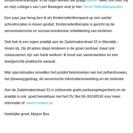
Kinderoefentherapie. In de regio werken we graag
samen
. Meer info over mij
en mijn collega’s van Leer Bewegen vind je hier:
Onze Oefentherapeuten
Een paar jaar terug ben ik als Kinderoefentherapeut op een aantal
schoollocaties in Assen gestart. Kinderoefentherapie is gericht op de
sensomotorische en sociaal-emotionele ontwikkeling van kinderen.
Ook heb ik een eigen praktijk aan de Zadelmakerstraat 33 in Marsdijk –
Assen bij. Op dit adres staan kinderen in de groei centraal, maar ook
volwassenen zijn van harte welkom. Ik houd van samenwerken en een
doelgerichte praktische aanpak.
Mijn specialisaties omvatten het positief beïnvloeden van het zelfvertrouwen,
het (beweeg)gedrag, de sensorische informatieverwerking en de motoriek.
Aan de Zadelmakerstraat 33 is voldoende gratis parkeergelegenheid en de
praktijk is ook goed bereikbaar met het OV. Bel 06-30240530 voor meer
informatie of
neem contact op
Hartelijke groet, Marjon Bos