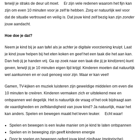
terwijl je straks de deur uit moet. Er zijn vele redenen waarom het fijn kan
zijn om even 10 minuten voor je zelf te hebben. Zorg er natuurlijk wel voor
dat de situatie vertrouwd en veilig is. Dat jouw kind zelf bezig kan zijn
zonder
jouw aandacht.
Hoe doe je dat?
Neem je kind bij je aan tafel als je achter je digitale voorziening kruipt. Laat
je kind jouw helpen bij het eten koken en geef het een taak die het aan kan.
Dan heb jij je handen vrij. Ga op zoek naar een taak die jij je kind(eren) kunt
geven, terwijl jij je 10 minuten eigen tijd krijgt. Kinderen moeten dat natuurlijk
wel aankunnen en er oud genoeg voor zijn. Maar er kan veel!
Gamen, TV-kijken en muziek luisteren zijn geweldige middelen om even die
10 minuten te creëren. Kinderen vermaken zich er uitstekend mee en
ontspannen wel degelijk. Het is natuurlijk de vraag of het ook bijdraagt aan
de vaardigheden en zelfstandigheid van jouw kind? Ja natuurlijk, maar het
kan anders. Spelen en bewegen maakt het leven leuker. Echt waar!
Spelen en bewegen is een leuke manier om je kind te laten ontspannen
Spelen en in beweging zijn geeft kinderen energie
Door te spelen en bewegen oefent jouw kind zijn/haar (motorische)