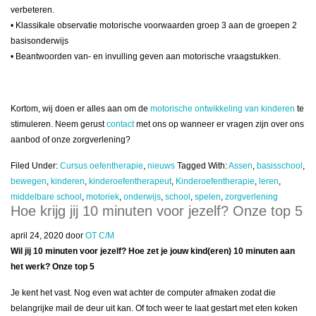
verbeteren.
• Klassikale observatie motorische voorwaarden groep 3 aan de groepen 2
basisonderwijs
• Beantwoorden van- en invulling geven aan motorische vraagstukken.
Kortom, wij doen er alles aan om de
motorische ontwikkeling van kinderen
te
stimuleren. Neem gerust
contact
met ons op wanneer er vragen zijn over ons
aanbod of onze zorgverlening?
Filed Under:
Cursus oefentherapie
,
nieuws
Tagged With:
Assen
,
basisschool
,
bewegen
,
kinderen
,
kinderoefentherapeut
,
Kinderoefentherapie
,
leren
,
middelbare school
,
motoriek
,
onderwijs
,
school
,
spelen
,
zorgverlening
Hoe krijg jij 10 minuten voor jezelf? Onze top 5
april 24, 2020
door
OT C/M
Wil jij 10 minuten voor jezelf? Hoe zet je jouw kind(eren) 10 minuten aan
het werk? Onze top 5
Je kent het vast. Nog even wat achter de computer afmaken zodat die
belangrijke mail de deur uit kan. Of toch weer te laat gestart met eten koken