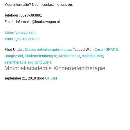
Meer informatie? Neem contact met ons op:
Telefoon : 0598-393891
Email : informatie@leerbewegen.nl
folder-rgm-voorkant
folder-rgm-binnenkant
Filed Under:
Cursus oefentherapie
,
nieuws
Tagged With:
Cesar
,
GRATIS
,
Hoogezand
,
Kinderoefentherapie
,
Mensendieck
,
motoriek
,
nek
,
oefentherapie
,
rug
,
schouders
Motoriekacademie Kinderoefentherapie
september 21, 2018
door
OT C/M