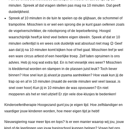
minuten. Spreek af dat vragen stellen pas mag na 10 minuten. Dat geeft
duidelijkheid.
Spreek af 10 minuten in de tuin te spelen op de glijbaan, de schommel of
trampoline. Misschien is er wel een sprong die je kunt gaan oefenen zoals
de vogelverschrikker, de robotsprong of de lepeloefening. Hoogst
waarschijnlijk heeft je kind veel betere eigen ideeën. Speek af dat er 10
minuten oefentijd is en wees ook duidelijk wat absoluut niet mag 😉 Geef
aan dat jij na 10 minuten komt kijken hoe of het gaat. Misschien tref je wel
een ware circus artiest of een heerlijke troep. Zelf laten opruimen is ons
advies. Heb jij nog wat extra tijd. En is het vreselijk vies weer? Misschien
is kleddernat worden en stampen in de plassen juist leuk? Toch liever
binnen? Hoe snel kun jij alvast je pyama aantrekken? Hoe vaak kun jij de
trap op en af in 10 minuten (maakt de eerste minuten wel veel lawaai..is
snel over hoor) Kun jij in 10 minuten de was opvouwen? En niet
mopperen als het er niet uitziet! Er zijn vele doe-klusjes te bedenken!
Kinderoefentherapie Hoogezand gunt jou je eigen tijd. Hoe zelfstandiger en
vaardiger jouw kinderen worden, hoe meer eigen tijd je hebt!
Nieuwsgiering naar meer tips en tops? Is er een manier waarop wij jou, jouw
kind of de leerlingen van jouw basisschool kunnen helpen? Vraag het ons