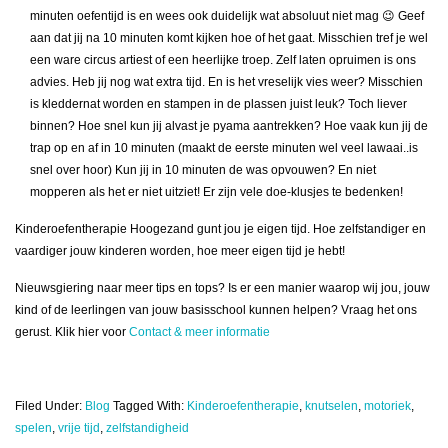
minuten oefentijd is en wees ook duidelijk wat absoluut niet mag 😉 Geef
aan dat jij na 10 minuten komt kijken hoe of het gaat. Misschien tref je wel
een ware circus artiest of een heerlijke troep. Zelf laten opruimen is ons
advies. Heb jij nog wat extra tijd. En is het vreselijk vies weer? Misschien
is kleddernat worden en stampen in de plassen juist leuk? Toch liever
binnen? Hoe snel kun jij alvast je pyama aantrekken? Hoe vaak kun jij de
trap op en af in 10 minuten (maakt de eerste minuten wel veel lawaai..is
snel over hoor) Kun jij in 10 minuten de was opvouwen? En niet
mopperen als het er niet uitziet! Er zijn vele doe-klusjes te bedenken!
Kinderoefentherapie Hoogezand gunt jou je eigen tijd. Hoe zelfstandiger en
vaardiger jouw kinderen worden, hoe meer eigen tijd je hebt!
Nieuwsgiering naar meer tips en tops? Is er een manier waarop wij jou, jouw
kind of de leerlingen van jouw basisschool kunnen helpen? Vraag het ons
gerust. Klik hier voor
Contact & meer informatie
Filed Under:
Blog
Tagged With:
Kinderoefentherapie
,
knutselen
,
motoriek
,
spelen
,
vrije tijd
,
zelfstandigheid