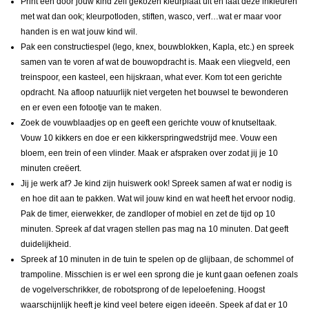
Print een door jouw kind zelf gekozen kleurplaat uit en laat deze inkleuren
met wat dan ook; kleurpotloden, stiften, wasco, verf…wat er maar voor
handen is en wat jouw kind wil.
Pak een constructiespel (lego, knex, bouwblokken, Kapla, etc.) en spreek
samen van te voren af wat de bouwopdracht is. Maak een vliegveld, een
treinspoor, een kasteel, een hijskraan, what ever. Kom tot een gerichte
opdracht. Na afloop natuurlijk niet vergeten het bouwsel te bewonderen
en er even een fotootje van te maken.
Zoek de vouwblaadjes op en geeft een gerichte vouw of knutseltaak.
Vouw 10 kikkers en doe er een kikkerspringwedstrijd mee. Vouw een
bloem, een trein of een vlinder. Maak er afspraken over zodat jij je 10
minuten creëert.
Jij je werk af? Je kind zijn huiswerk ook! Spreek samen af wat er nodig is
en hoe dit aan te pakken. Wat wil jouw kind en wat heeft het ervoor nodig.
Pak de timer, eierwekker, de zandloper of mobiel en zet de tijd op 10
minuten. Spreek af dat vragen stellen pas mag na 10 minuten. Dat geeft
duidelijkheid.
Spreek af 10 minuten in de tuin te spelen op de glijbaan, de schommel of
trampoline. Misschien is er wel een sprong die je kunt gaan oefenen zoals
de vogelverschrikker, de robotsprong of de lepeloefening. Hoogst
waarschijnlijk heeft je kind veel betere eigen ideeën. Speek af dat er 10