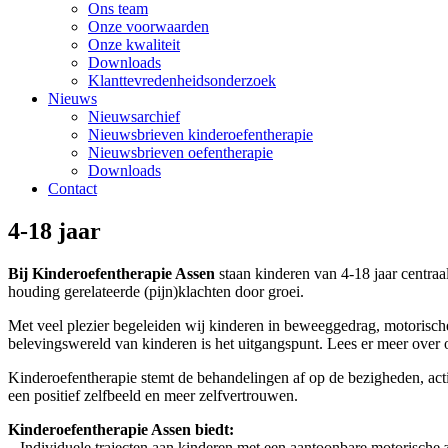
Ons team
Onze voorwaarden
Onze kwaliteit
Downloads
Klanttevredenheidsonderzoek
Nieuws
Nieuwsarchief
Nieuwsbrieven kinderoefentherapie
Nieuwsbrieven oefentherapie
Downloads
Contact
4-18 jaar
Bij Kinderoefentherapie Assen
staan kinderen van 4-18 jaar centra
houding gerelateerde (pijn)klachten door groei.
Met veel plezier begeleiden wij kinderen in beweeggedrag, motorische
belevingswereld van kinderen is het uitgangspunt. Lees er meer over
Kinderoefentherapie stemt de behandelingen af op de bezigheden, acti
een positief zelfbeeld en meer zelfvertrouwen.
Kinderoefentherapie Assen biedt:
– Individuele trajecten aan kinderen met een aantoonbare motorische 