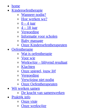
home
Kinderoefentherapie
Wanneer nodig?
Hoe werken we?
0 – 4 jaar
4 – 18 jaar
Vergoeding
Informatie voor scholen
Baby massage
Onze Kinderoefentherapeuten
Oefentherapie
Wat is oefentherapie
Voor wie
Werkwijze – blijvend resultaat
Klachten
Onze spiegel, jouw lijf
Vergoeding
Verwijzing niet nodig
Onze Oefentherapeuten
Wij werken samen
De kracht van samenwerken
Praktijk info
Onze visie
Onze werkwijze