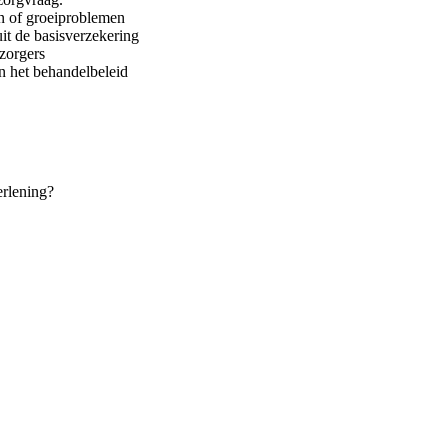
en of groeiproblemen
it de basisverzekering
rzorgers
n het behandelbeleid
erlening?