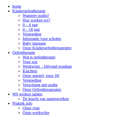
home
Kinderoefentherapie
Wanneer nodig?
Hoe werken we?
0 – 4 jaar
4 – 18 jaar
Vergoeding
Informatie voor scholen
Baby massage
Onze Kinderoefentherapeuten
Oefentherapie
Wat is oefentherapie
Voor wie
Werkwijze – blijvend resultaat
Klachten
Onze spiegel, jouw lijf
Vergoeding
Verwijzing niet nodig
Onze Oefentherapeuten
Wij werken samen
De kracht van samenwerken
Praktijk info
Onze visie
Onze werkwijze