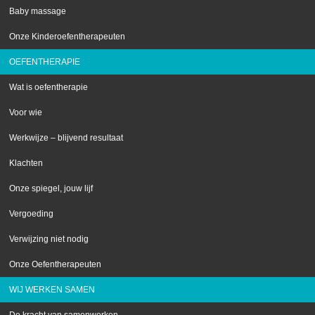
Baby massage
Onze Kinderoefentherapeuten
OEFENTHERAPIE
Wat is oefentherapie
Voor wie
Werkwijze – blijvend resultaat
Klachten
Onze spiegel, jouw lijf
Vergoeding
Verwijzing niet nodig
Onze Oefentherapeuten
WIJ WERKEN SAMEN