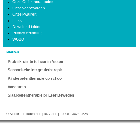
Onze Oefentherapeuten
Onze voorwaarden
Onze kwaliteit
Links
Download folders
Privacy verklaring
WGBO
Nieuws
Praktijkruimte te huur in Assen
Sensorische Integratietherapie
Kinderoefentherapie op school
Vacatures
Slaapoefentherapie bij Leer Bewegen
©
Kinder- en oefentherapie Assen
| Tel 06 - 3024 0530