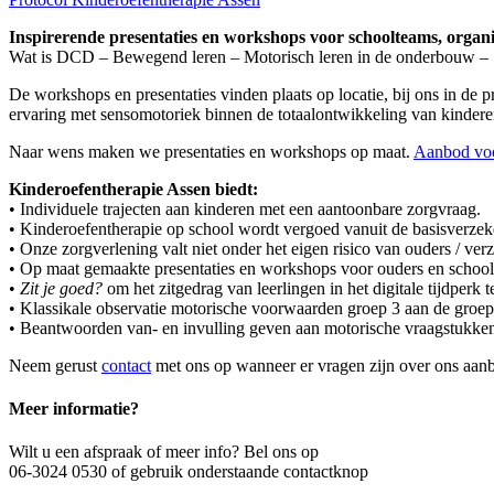
Inspirerende presentaties en workshops voor schoolteams, organi
Wat is DCD – Bewegend leren – Motorisch leren in de onderbouw – S
De workshops en presentaties vinden plaats op locatie, bij ons in de 
ervaring met sensomotoriek binnen de totaalontwikkeling van kinder
Naar wens maken we presentaties en workshops op maat.
Aanbod voo
Kinderoefentherapie Assen biedt:
• Individuele trajecten aan kinderen met een aantoonbare zorgvraag.
• Kinderoefentherapie op school wordt vergoed vanuit de basisverzek
• Onze zorgverlening valt niet onder het eigen risico van ouders / ver
• Op maat gemaakte presentaties en workshops voor ouders en school
•
Zit je goed?
om het zitgedrag van leerlingen in het digitale tijdperk t
• Klassikale observatie motorische voorwaarden groep 3 aan de groep
• Beantwoorden van- en invulling geven aan motorische vraagstukke
Neem gerust
contact
met ons op wanneer er vragen zijn over ons aan
Meer informatie?
Wilt u een afspraak of meer info? Bel ons op
06-3024 0530 of gebruik onderstaande contactknop