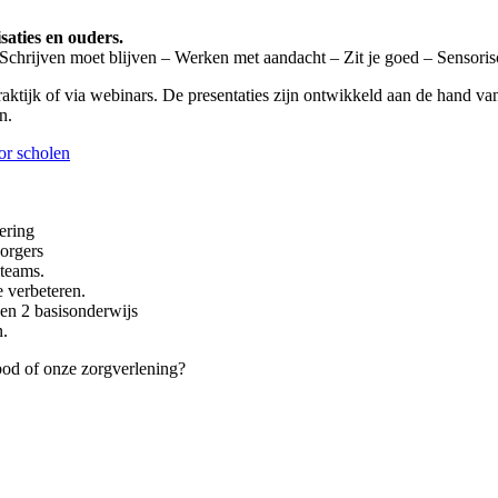
saties en ouders.
chrijven moet blijven – Werken met aandacht – Zit je goed – Sensori
praktijk of via webinars. De presentaties zijn ontwikkeld aan de hand v
en.
r scholen
ering
zorgers
teams.
e verbeteren.
en 2 basisonderwijs
n.
bod of onze zorgverlening?