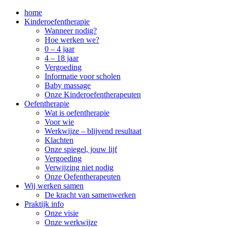
home
Kinderoefentherapie
Wanneer nodig?
Hoe werken we?
0 – 4 jaar
4 – 18 jaar
Vergoeding
Informatie voor scholen
Baby massage
Onze Kinderoefentherapeuten
Oefentherapie
Wat is oefentherapie
Voor wie
Werkwijze – blijvend resultaat
Klachten
Onze spiegel, jouw lijf
Vergoeding
Verwijzing niet nodig
Onze Oefentherapeuten
Wij werken samen
De kracht van samenwerken
Praktijk info
Onze visie
Onze werkwijze