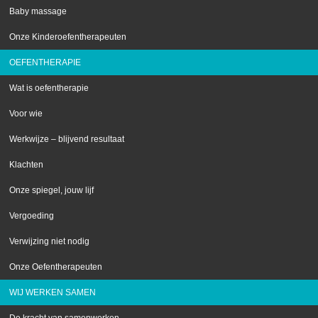
Baby massage
Onze Kinderoefentherapeuten
OEFENTHERAPIE
Wat is oefentherapie
Voor wie
Werkwijze – blijvend resultaat
Klachten
Onze spiegel, jouw lijf
Vergoeding
Verwijzing niet nodig
Onze Oefentherapeuten
WIJ WERKEN SAMEN