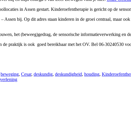
oollocaties in Assen gestart. Kinderoefentherapie is gericht op de sens
k – Assen bij. Op dit adres staan kinderen in de groei centraal, maar 
rtrouwen, het (beweeg)gedrag, de sensorische informatieverwerking en d
en de praktijk is ook goed bereikbaar met het OV. Bel 06-30240530 vo
,
beweging
,
Cesar
,
deskundig
,
deskundigheid
,
houding
,
Kinderoefenthe
verlening