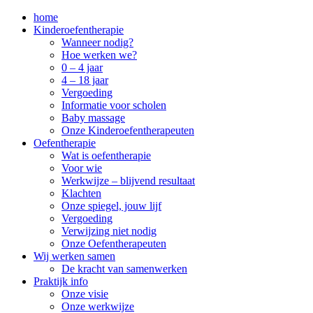
home
Kinderoefentherapie
Wanneer nodig?
Hoe werken we?
0 – 4 jaar
4 – 18 jaar
Vergoeding
Informatie voor scholen
Baby massage
Onze Kinderoefentherapeuten
Oefentherapie
Wat is oefentherapie
Voor wie
Werkwijze – blijvend resultaat
Klachten
Onze spiegel, jouw lijf
Vergoeding
Verwijzing niet nodig
Onze Oefentherapeuten
Wij werken samen
De kracht van samenwerken
Praktijk info
Onze visie
Onze werkwijze