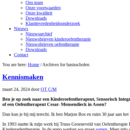
Ons team
Onze voorwaarden
Onze kwaliteit
Downloads
Klanttevredenheidsonderzoek
Nieuws
Nieuwsarchief
Nieuwsbrieven kinderoefentherapie
Nieuwsbrieven oefentherapie
Downloads
Contact
You are here:
Home
/
Archives for basisscholen
Kennismaken
maart 24, 2024
door
OT C/M
Ben je op zoek naar een Kinderoefentherapeut, Sensorisch Integ
of een Oefentherapeut Cesar- Mensendieck in Assen?
Dan kun je bij mij terecht. Ik ben Marjon Bos en ruim 30 jaar aan h
In 1993 startte ik mijn werk bij Truus Groeneveld van Oefentherapi
Kinderoefentherapie. In de regio werken we graag
samen
. Meer info 