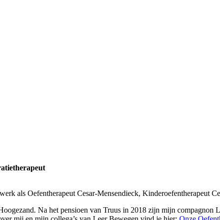
ratietherapeut
et werk als Oefentherapeut Cesar-Mensendieck, Kinderoefentherapeut Ces
e Hoogezand. Na het pensioen van Truus in 2018 zijn mijn compagnon L
over mij en mijn collega’s van Leer Bewegen vind je hier:
Onze Oefent