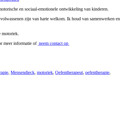
omotorische en sociaal-emotionele ontwikkeling van kinderen.
ook volwassenen zijn van harte welkom. Ik houd van samenwerken en
e motoriek.
or meer informatie of
neem contact op
rapie
,
Mensendieck
,
motoriek
,
Oefentherapeut
,
oefentherapie
,