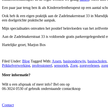
Een paar jaar terug ben ik als Kinderoefentherapeut op een aantal sch
Ook heb ik een eigen praktijk aan de Zadelmakerstraat 33 in Marsdij
een doelgerichte praktische aanpak.
Mijn specialisaties omvatten het positief beïnvloeden van het zelfve
Aan de Zadelmakerstraat 33 is voldoende gratis parkeergelegenheid 
Hartelijke groet, Marjon Bos
Filed Under:
Blog
Tagged With:
Assen
,
basisonderwijs
,
basisscholen
Prikkelverwerking
,
professioneel
,
sensoriek
,
Zorg
,
zorgverlenen
,
zorg
Meer informatie?
Wilt u een afspraak of meer info? Bel ons op
06-3024 0530 of gebruik onderstaande contactknop
Contact