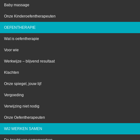
Baby massage
Onze Kinderoefentherapeuten
OEFENTHERAPIE
Wat is oefentherapie
Voor wie
Werkwijze – blijvend resultaat
Klachten
Onze spiegel, jouw lijf
Vergoeding
Verwijzing niet nodig
Onze Oefentherapeuten
WIJ WERKEN SAMEN