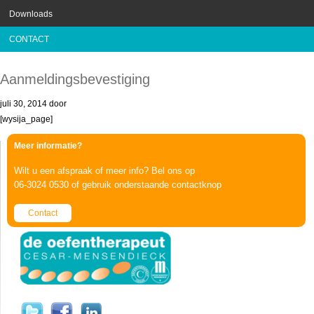
Downloads
CONTACT
Aanmeldingsbevestiging
juli 30, 2014
door
[wysija_page]
Meer informatie?
Wilt u een afspraak of meer info? Bel ons op
06-3024 0530 of gebruik onderstaande contactknop
Contact