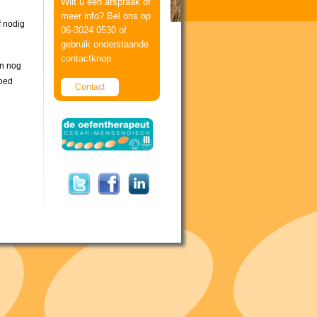
Wilt u een afspraak of
meer info? Bel ons op
f nodig
06-3024 0530 of
gebruik onderstaande
contactknop
en nog
goed
Contact